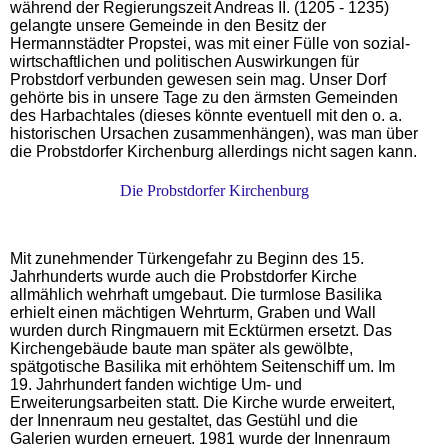
während der Regierungszeit Andreas II. (1205 - 1235)
gelangte unsere Gemeinde in den Besitz der
Hermannstädter Propstei, was mit einer Fülle von sozial-
wirtschaftlichen und politischen Auswirkungen für
Probstdorf verbunden gewesen sein mag. Unser Dorf
gehörte bis in unsere Tage zu den ärmsten Gemeinden
des Harbachtales (dieses könnte eventuell mit den o. a.
historischen Ursachen zusammenhängen), was man über
die Probstdorfer Kirchenburg allerdings nicht sagen kann.
Die Probstdorfer Kirchenburg
Mit zunehmender Türkengefahr zu Beginn des 15.
Jahrhunderts wurde auch die Probstdorfer Kirche
allmählich wehrhaft umgebaut. Die turmlose Basilika
erhielt einen mächtigen Wehrturm, Graben und Wall
wurden durch Ringmauern mit Ecktürmen ersetzt. Das
Kirchengebäude baute man später als gewölbte,
spätgotische Basilika mit erhöhtem Seitenschiff um. Im
19. Jahrhundert fanden wichtige Um- und
Erweiterungsarbeiten statt. Die Kirche wurde erweitert,
der Innenraum neu gestaltet, das Gestühl und die
Galerien wurden erneuert. 1981 wurde der Innenraum