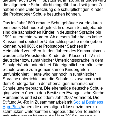
darunter auch zwei Probstdorfer. Im 18. Jahrhundert wird
die allgemeine Schulpflicht eingeführt und seit jener Zeit
haben ohne Unterbrechung die schulpflichtigen Kinder
die Probstdorfer Schule besuchen können.
Das im Jahr 1800 erbaute Schulgebäude wurde durch
ein neues Gebäude abgelöst. In diesem Schulgebäude
sind die sächsischen Kinder in deutscher Sprache bis
1991 unterrichtet worden. Ab diesem Jahr hat es keine
Klassen mit deutscher Unterrichtssprache mehr geben
können, weil 90% der Probstdorfer Sachsen ihr
Heimatdorf verließen. In den Jahren des Kommunismus
wurden alle Probstdorfer Kinder der Klassen I - IV mit
deutscher bzw. rumänischer Unterrichtssprache in dem
Schulgebäude unterrichtet. Die eigentliche rumänische
Schule wurde zum gemeinsamen Kindergarten
umfunktioniert. Heute wird nur noch in rumänischer
Sprache unterrichtet und die Schule ist zusammen mit
dem Kindergarten in der ehemaligen rumänischen
Schule untergebracht. Die ehemalige deutsche Schule
ging wieder über in den Besitz der Evangelische Kirche
Rumäniens und ist seit dem Jahr 2007 vermietet. Die
Stiftung Au-Ro in Zusammenarbeit mit
Social Business
AgroPlus
haben die ehemaligen Klassenzimmer zu
schmucken Unterkünften umgebaut die von Touristen